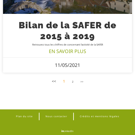
Bilan de la SAFER de
2015 à 2019
Retrouvez tous les chiffres de concernant l’activité de la SAFER
EN SAVOIR PLUS
11/05/2021
<<
1
2
>>
Plan du site
Nous contacter
Crédits et mentions légales
LinkedIn